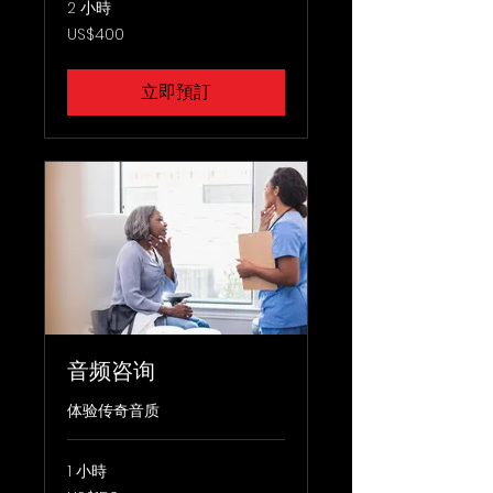
2 小時
400
US$400
美
元
立即預訂
音频咨询
体验传奇音质
1 小時
150