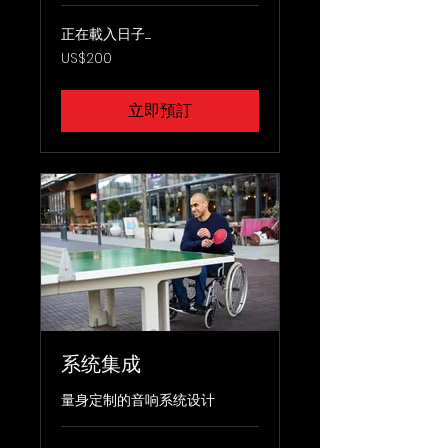
正在載入日子......
200
US$200
美
元
立即預訂
系统集成
量身定制的音响系统设计