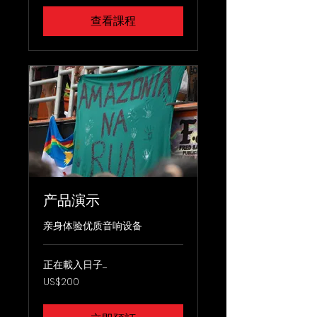
查看課程
产品演示
亲身体验优质音响设备
正在載入日子......
200
US$200
美
元