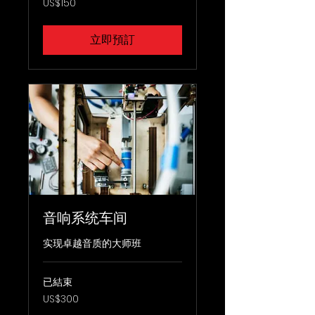
US$150
美
元
立即預訂
音响系统车间
实现卓越音质的大师班
已結束
300
US$300
美
元