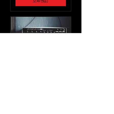
立即預訂
音频咨询
在我们专家的指导下体验最优质
的音频
1 小時
150
US$150
美
元
立即預訂